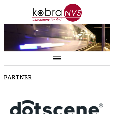
PARTNER
dotscene GmbH
Kooperationspartner im Bereich 3D-Laserscanning
dotscene.com