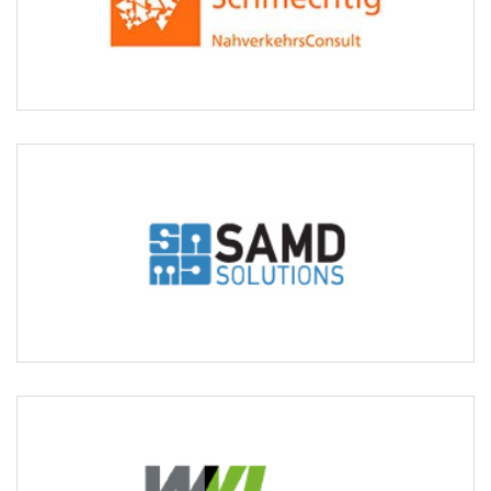
mathias-schmechtig.de
SAMD Solutions UG
Kooperationspartner im Bereich KI-basierte
Softwareanwendungen
samd-solutions.de
WVI Prof. Dr. Wermuth Verkehrsforschung und
Infrastrukturplanung GmbH
Kooperationspartner im Bereich Verkehrserhebungen